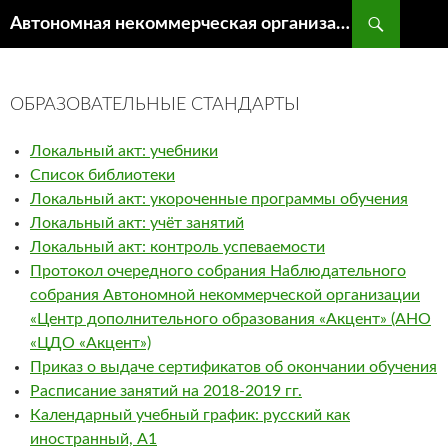
Поиск
Автономная некоммерческая организация «Центр Дополнительного образования «Акцент»
ПЕРЕЙТИ
К
СОДЕРЖИМОМУ
ОБРАЗОВАТЕЛЬНЫЕ СТАНДАРТЫ
Локальный акт: учебники
Список библиотеки
Локальный акт: укороченные программы обучения
Локальный акт: учёт занятий
Локальный акт: контроль успеваемости
Протокол очередного собрания Наблюдательного
собрания Автономной некоммерческой организации
«Центр дополнительного образования «Акцент» (АНО
«ЦДО «Акцент»)
Приказ о выдаче сертификатов об окончании обучения
Расписание занятий на 2018-2019 гг.
Календарный учебный график: русский как
иностранный, А1